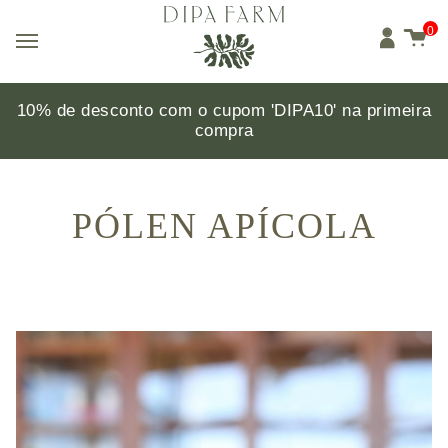
0
10% de desconto com o cupom 'DIPA10'
na primeira
compra
PÓLEN APÍCOLA