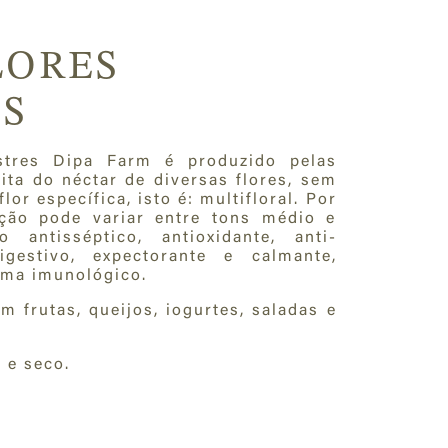
LORES
ES
stres Dipa Farm é produzido pelas
eita do néctar de diversas flores, sem
or específica, isto é: multifloral. Por
ação pode variar entre tons médio e
 antisséptico, antioxidante, anti-
digestivo, expectorante e calmante,
ema imunológico.
frutas, queijos, iogurtes, saladas e
 e seco.