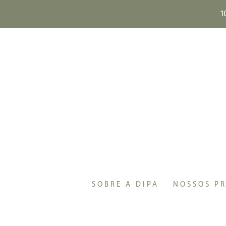
1
Início
/
Produtos artesanais de alta qualidade
/
M
SOBRE A DIPA
NOSSOS P