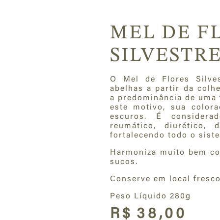
MEL DE F
SILVESTR
O Mel de Flores Silve
abelhas a partir da colh
a predominância de uma fl
este motivo, sua color
escuros. É considerado
reumático, diurético, 
fortalecendo todo o sist
Harmoniza muito bem com 
sucos.
Conserve em local fresco
Peso Líquido 280g
R$
38,00