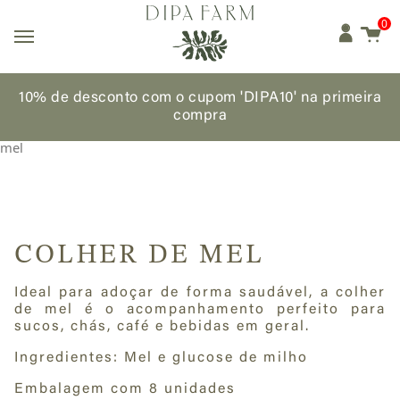
0
10% de desconto com o cupom 'DIPA10'
na primeira
compra
Início
/
Produtos artesanais de alta qualidade
/
Mel
/ Colher de
mel
COLHER DE MEL
Ideal para adoçar de forma saudável, a colher
de mel é o acompanhamento perfeito para
sucos, chás, café e bebidas em geral.
Ingredientes: Mel e glucose de milho
Embalagem com 8 unidades