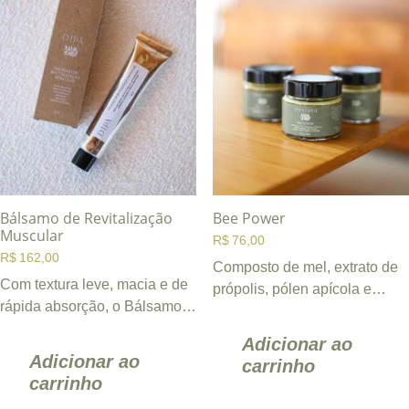
Bálsamo de Revitalização
Bee Power
Muscular
R$
76,00
R$
162,00
Composto de mel, extrato de
Com textura leve, macia e de
própolis, pólen apícola e
rápida absorção, o Bálsamo
geleia real sabores romã,
de Revitalização Muscular
copaíba e cúrcuma. Os ...
Adicionar ao
DIPA é inspirado em ...
Adicionar ao
carrinho
carrinho