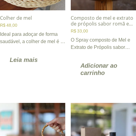
Colher de mel
Composto de mel e extrato
de própolis sabor romã e
R$
48,00
gengibre
R$
33,00
Ideal para adoçar de forma
O Spray composto de Mel e
saudável, a colher de mel é o
Extrato de Própolis sabor
acompanhamento perfeito
Romã e Gengibre possui
para sucos, chás, café e ...
Leia mais
ação descongestionante e ...
Adicionar ao
carrinho