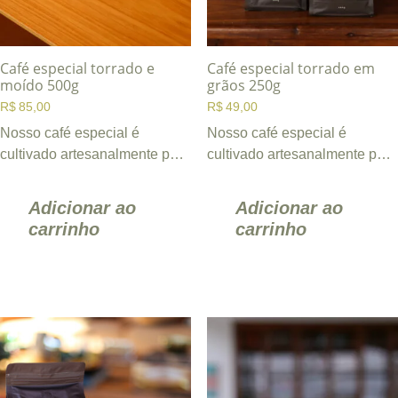
Café especial torrado e
Café especial torrado em
moído 500g
grãos 250g
R$
85,00
R$
49,00
Nosso café especial é
Nosso café especial é
cultivado artesanalmente pela
cultivado artesanalmente pela
família em meio à rica
família em meio à rica
diversidade natural da
diversidade natural da
Adicionar ao
Adicionar ao
Fazenda ...
Fazenda ...
carrinho
carrinho