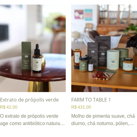
Extrato de própolis verde
FARM TO TABLE 1
R$
42,00
R$
431,00
O extrato de própolis verde
Molho de pimenta suave, chá
age como antibiótico natural,
diurno, chá noturno, pólen,
ajuda a fortalecer o sistema
café moído 250g, café