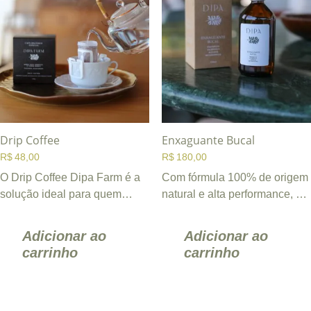
Drip Coffee
Enxaguante Bucal
R$
48,00
R$
180,00
O Drip Coffee Dipa Farm é a
Com fórmula 100% de origem
solução ideal para quem
natural e alta performance, o
busca praticidade sem abrir
Enxaguante Bucal DIPA
mão dos sabores ...
combina o poder dos ...
Adicionar ao
Adicionar ao
carrinho
carrinho