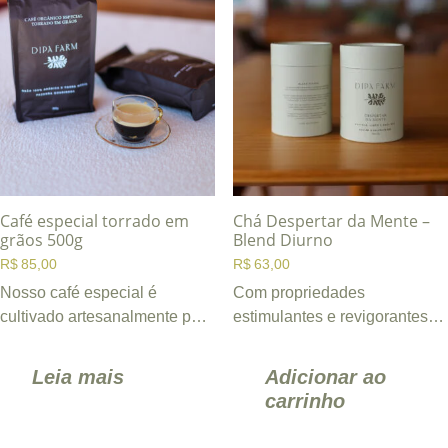
Café especial torrado em
Chá Despertar da Mente –
grãos 500g
Blend Diurno
R$
85,00
R$
63,00
Nosso café especial é
Com propriedades
cultivado artesanalmente pela
estimulantes e revigorantes
família em meio à rica
que ajudam a aumentar a
diversidade natural da
energia e concentração ao
Leia mais
Adicionar ao
Fazenda ...
longo do dia. ...
carrinho