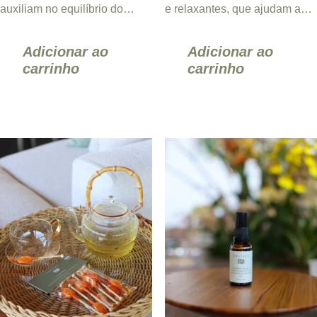
auxiliam no equilíbrio do
e relaxantes, que ajudam a
organismo e na eliminação de
preparar o corpo e a mente
líquidos, promovendo
para um sono reparador. ...
Adicionar ao
Adicionar ao
sensação ...
carrinho
carrinho