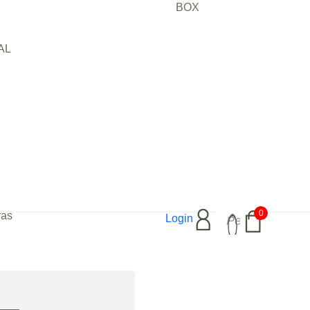
BOX
AL
ica Limão e
trico, te convida para um passeio de
spirar suas notas de limão tahiti, capim
o e patchouli.
sanal com uma mistura de cera 100%
a), fragrâncias e óleos essenciais.
Pesquisar
0
ras
Login
produtos