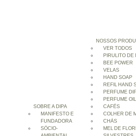
NOSSOS PROD
VER TODOS
PIRULITO DE
BEE POWER
VELAS
HAND SOAP
Início
/
Sensorial
/
Limão e Neroli
/ Vela clássica Li
REFIL HAND 
PERFUME DI
PERFUME OI
SOBRE A DIPA
CAFÉS
MANIFESTO E
COLHER DE 
FUNDADORA
CHÁS
SÓCIO-
MEL DE FLO
AMBIENTAL
SILVESTRES