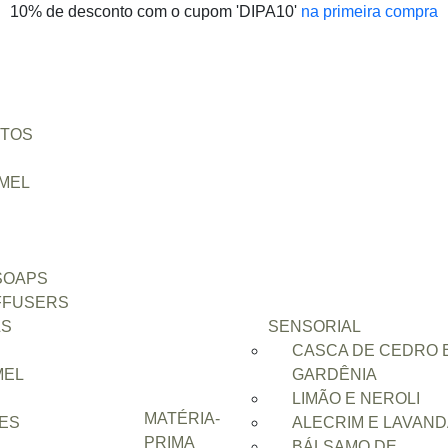
10% de desconto com o cupom 'DIPA10'
na primeira compra
UTOS
 MEL
mão e Neroli
SOAPS
FFUSERS
LS
SENSORIAL
CASCA DE CEDRO 
MEL
GARDÊNIA
LIMÃO E NEROLI
MATÉRIA-
RES
ALECRIM E LAVAND
PRIMA
BÁLSAMO DE