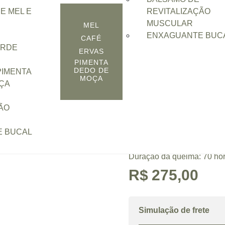
E MEL E
REVITALIZAÇÃO
MUSCULAR
MEL
li
/ Vela clássica Limão e Neroli
ENXAGUANTE BUC
CAFÉ
Vela cláss
ERDE
ERVAS
PIMENTA
Neroli
DEDO DE
PIMENTA
MOÇA
ÇA
Esta vela de frescor cí
purificação no pomar ao re
ÃO
limão, neroli, gerânio, cedr
Elaborada de forma arte
 BUCAL
vegetal (coco, arroz e palm
Duração da queima: 70 ho
R$
275,00
Simulação de frete